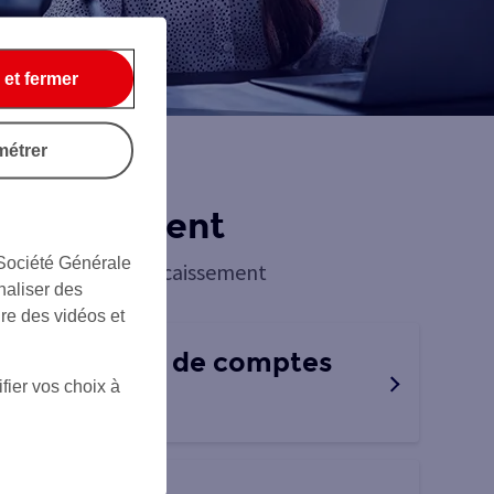
 et fermer
métrer
encaissement
 Société Générale
à nos solutions d’encaissement
naliser des
ire des vidéos et
tre solution de comptes
fier vos choix à