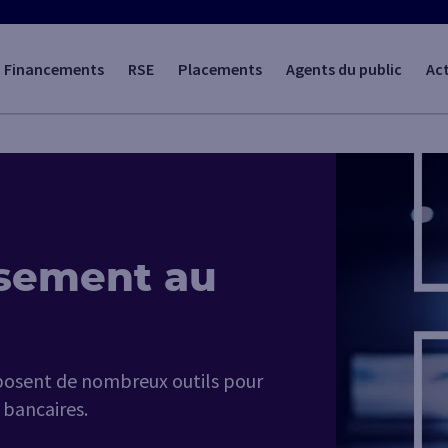
Financements
RSE
Placements
Agents du public
Act
ssement au
sposent de nombreux outils pour
 bancaires.