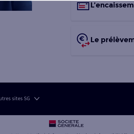
L’encaissem
Le prélève
utres sites SG