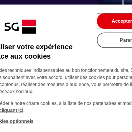
Accepter
Para
iser votre expérience
âce aux cookies
Solutions d’
ies techniques indispensables au bon fonctionnement du site,
Facilitez vos flux grâce 
s souhaitent avec votre accord, utiliser des cookies pour person
 contenus, réaliser des mesures d’audience, vous permettre de l
réseaux sociaux.
VAM@SG, no
er à notre charte cookies, à la liste de nos partenaires et modi
virtuels
cliquant ici
.
kies optionnels