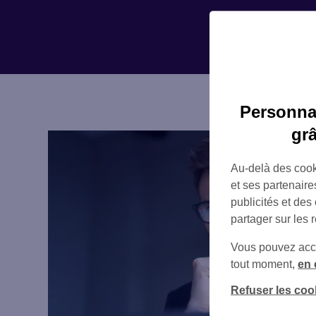
Personnal
gr
Au-delà des cook
et ses partenaire
publicités et des
partager sur les 
Vous pouvez accéd
tout moment,
en 
Refuser les coo