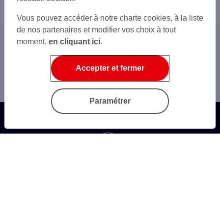
Vous pouvez accéder à notre charte cookies, à la liste
de nos partenaires et modifier vos choix à tout
moment,
en cliquant ici
.
Accueil
Gestion du quotidien
Accepter et fermer
Solutions d'encaissement
Virement identifié
Paramétrer
Questions fréquentes
Autres sites SG