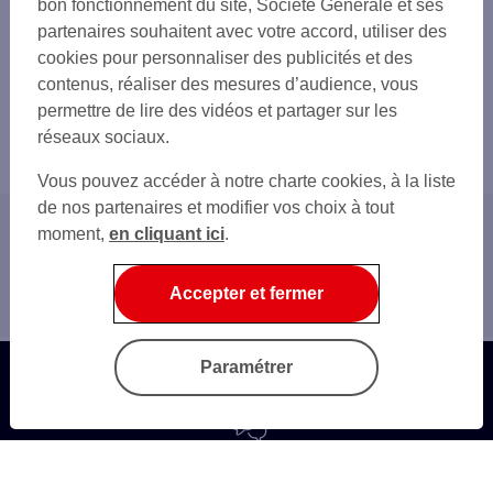
bon fonctionnement du site, Société Générale et ses
partenaires souhaitent avec votre accord, utiliser des
cookies pour personnaliser des publicités et des
contenus, réaliser des mesures d’audience, vous
permettre de lire des vidéos et partager sur les
réseaux sociaux.
Vous pouvez accéder à notre charte cookies, à la liste
de nos partenaires et modifier vos choix à tout
moment,
en cliquant ici
.
Accueil
Gestion du quotidien
Accepter et fermer
Maitrise du DCO
Paramétrer
Questions fréquentes